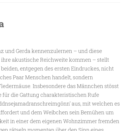
a
inz und Gerda kennenzulernen – und diese
in ihre akustische Reichweite kommen – stellt
en beiden, entgegen des ersten Eindruckes, nicht
iches Paar Menschen handelt, sondern
Fledermäuse. Insbesondere das Männchen stösst
 für die Gattung charakteristischen Rufe
ddnsejamadranschreimgönn‘ aus, mit welchen es
uffordert und dem Weibchen sein Bemühen um
gkeit in einer dem eigenen Wohnzimmer fremden
ogen rätseln momentan über den Sinn eines