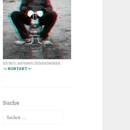
Ich bin's, auf einem iSchörnchenkind.
-> KONTAKT <-
Suche
Suchen
nach: