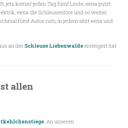
t, jetz komm‘ jeden Tag fümf Leute, eena putzt
lektrik, eena die Schleusentore und so weiter,
nchmal fümf Autos rum, in jedem sitzt eena und
aus an der
Schleuse Liebenwalde
ersteigert hat.
st allen
tkehlchenstiege
. An unseren