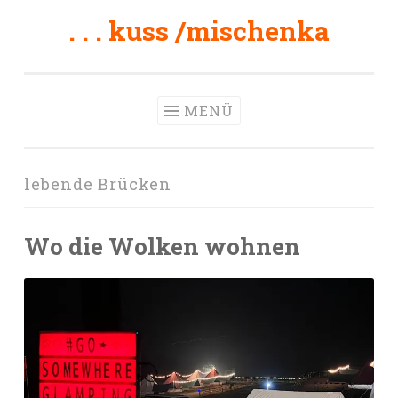
. . . kuss /mischenka
Zum
Inhalt
springen
MENÜ
lebende Brücken
Wo die Wolken wohnen