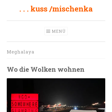
. . . kuss /mischenka
Zum
Inhalt
springen
MENÜ
Meghalaya
Wo die Wolken wohnen