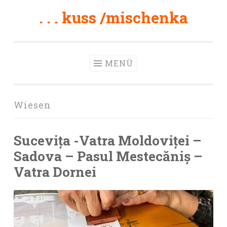
. . . kuss /mischenka
Zum
Inhalt
springen
MENÜ
Wiesen
Sucevița -Vatra Moldoviței –
Sadova – Pasul Mestecăniș –
Vatra Dornei