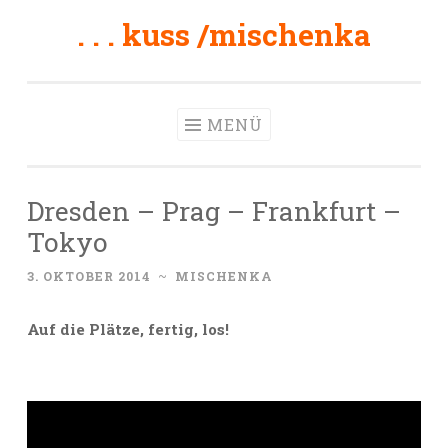
. . . kuss /mischenka
Zum
Inhalt
springen
MENÜ
Dresden – Prag – Frankfurt –
Tokyo
3. OKTOBER 2014
~
MISCHENKA
Auf die Plätze, fertig, los!