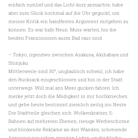
einfach rumlief und das Licht kurz anmachte, habe
aber zum Glück nochmal auf die Uhr geguckt, um
meiner Kritik ein handfestes Argument mitgeben zu
können. Es war halb Neun. Muss warten, bis die
beiden Französinnen ausm Bad raus sind.
– Tokyo, irgendwo zwischen Asakusa, Akihabara und
Shinjuku
Mittlerweile sind 30°, unglaublich schwül, ich habe
den Rucksack eingeschlossen und bin in der Stadt
unterwegs. Will mal ans Meer gucken fahren. Ich
merke jetzt doch die Müdigkeit in mir hochkriechen
und gehe heute bestimmt ziemlich zeitig ins Neste.
Die Stadtteile gleichen sich: Wolkenkratzer, S-
Bahnen auf mehreren Ebenen, riesige Werbeschirme
und blinkende Reklame an den Wänden, schreiende
Anpreiser vor jedem zweiten Laden, unglaubliche