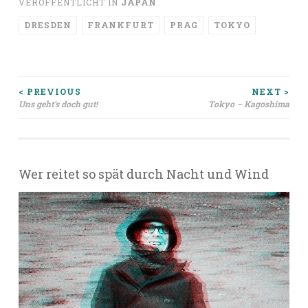
VERÖFFENTLICHT IN
JAPAN
DRESDEN
FRANKFURT
PRAG
TOKYO
Beitragsnavigation
< PREVIOUS
NEXT >
Uns geht’s doch gut!
Tokyo – Kagoshima
Wer reitet so spät durch Nacht und Wind