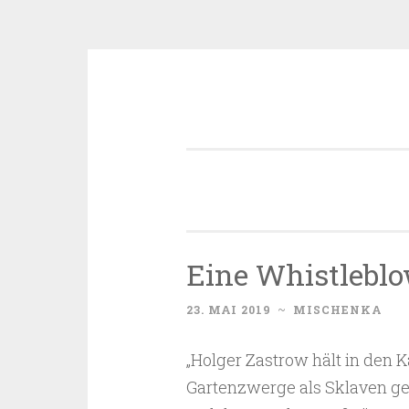
Zum
Inhalt
springen
Eine Whistleblo
23. MAI 2019
~
MISCHENKA
„Holger Zastrow hält in den
Gartenzwerge als Sklaven ge