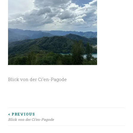
Blick von der Ci‘en-Pagode
Beitragsnavigation
< PREVIOUS
Blick von der Ci‘en-Pagode