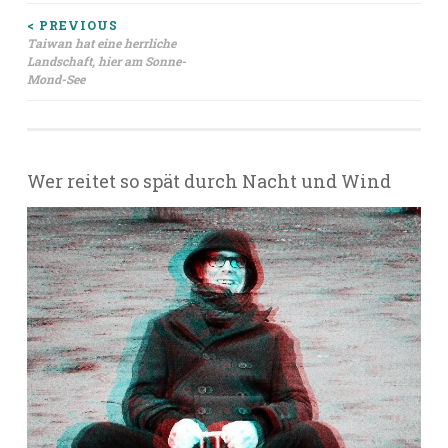
Beitragsnavigation
< PREVIOUS
Taiwan hat eine herrliche
Landschaft, hier am Sonne-
Mond-See
Wer reitet so spät durch Nacht und Wind