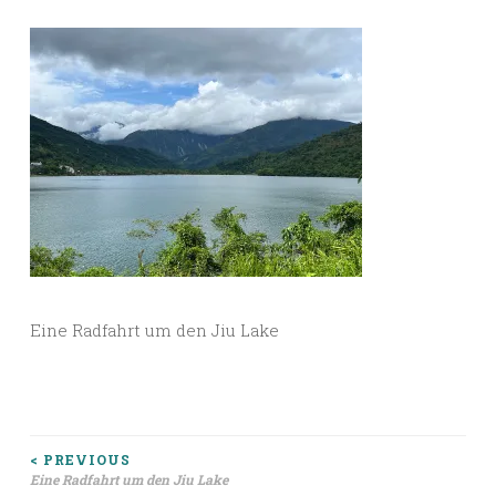
Eine Radfahrt um den Jiu Lake
Beitragsnavigation
< PREVIOUS
Eine Radfahrt um den Jiu Lake