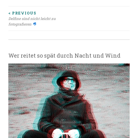
Beitragsnavigation
< PREVIOUS
Delfine sind nicht leicht zu
fotografieren
Wer reitet so spät durch Nacht und Wind