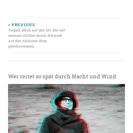
Beitragsnavigation
< PREVIOUS
Taipeh, Blick auf den 101. Bin mit
meinem Großen durch Schweiß
auf den nächsten Berg
geschwommen.
Wer reitet so spät durch Nacht und Wind