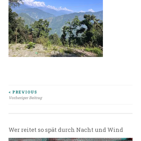
Beitragsnavigation
< PREVIOUS
Vorheriger Beitrag
Wer reitet so spät durch Nacht und Wind