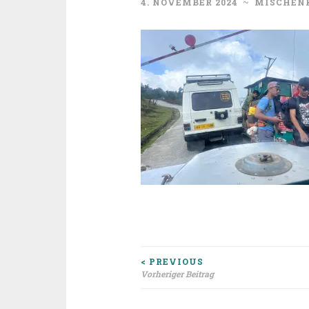
4. NOVEMBER 2024
~
MISCHEN
Beitragsnavigat
< PREVIOUS
Vorheriger Beitrag