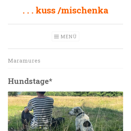
. . . kuss /mischenka
Zum
Inhalt
springen
MENÜ
Maramures
Hundstage*