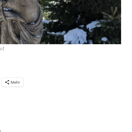
uf
Mehr
N