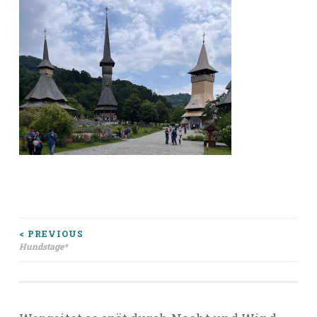
Beitragsnavigation
< PREVIOUS
Hundstage*