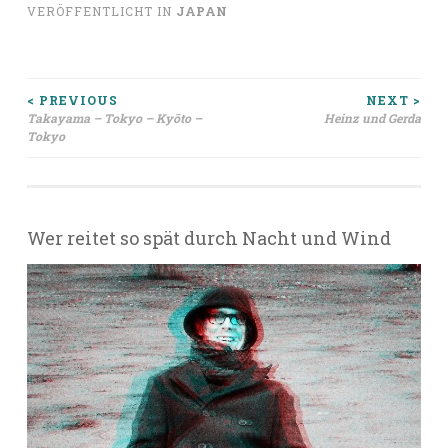
VERÖFFENTLICHT IN
JAPAN
Beitragsnavigation
< PREVIOUS
NEXT >
Takayama – Tokyo – Kyōto –
Heinz und Gerda
Tokyo
Wer reitet so spät durch Nacht und Wind