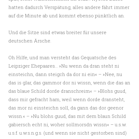
hatten dadurch Verspätung, alles andere fährt immer
auf die Minute ab und kommt ebenso pünktlich an.
Und die Sitze sind etwas breiter für unsere
deutschen Ärsche.
Oh Hilfe, und man versteht das Gequatsche des
Leipziger Ehepaares… »Nu wenn da dran steht ni
einsteichn, dann steigch da dor ni ein« – »Nee, nu
das is glar, das gammor dor ni wissn, wenn die das an
das blaue Schild dorde dranschreim« – »Blohs guud,
dass mir gefracht ham, weil wenn dorde dransteht,
das mor ni einsteichn soll, da gann das dor geenor
wissn.« – »Nu blohs guud, das mit dem blaun Schild
gabiersch echt ni, woher sollmorsdn wissn« – u.s.w.
u.s.f. u.w.s.n.g.s. (und wenn sie nicht gestorben sind)